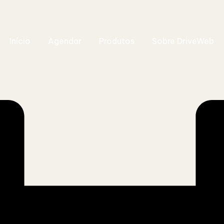
Início
Agendar
Produtos
Sobre DriveWeb