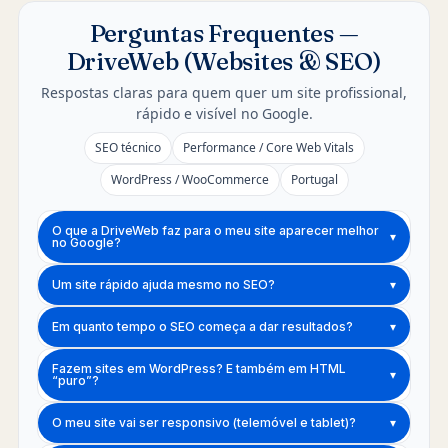
Perguntas Frequentes —
DriveWeb (Websites & SEO)
Respostas claras para quem quer um site profissional,
rápido e visível no Google.
SEO técnico
Performance / Core Web Vitals
WordPress / WooCommerce
Portugal
O que a DriveWeb faz para o meu site aparecer melhor
▾
no Google?
Um site rápido ajuda mesmo no SEO?
▾
Em quanto tempo o SEO começa a dar resultados?
▾
Fazem sites em WordPress? E também em HTML
▾
“puro”?
O meu site vai ser responsivo (telemóvel e tablet)?
▾