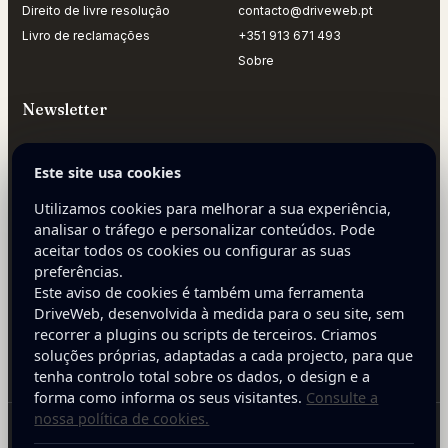
Direito de livre resolução
contacto@driveweb.pt
Livro de reclamações
+351 913 671 493
Sobre
Newsletter
Receba dicas práticas para melhorar a presença digital da
sua empresa.
Este site usa cookies
Utilizamos cookies para melhorar a sua experiência,
E-mail
analisar o tráfego e personalizar conteúdos. Pode
aceitar todos os cookies ou configurar as suas
preferências.
Este aviso de cookies é também uma ferramenta
DriveWeb, desenvolvida à medida para o seu site, sem
recorrer a plugins ou scripts de terceiros. Criamos
Inscreva-se
soluções próprias, adaptadas a cada projecto, para que
tenha controlo total sobre os dados, o design e a
forma como informa os seus visitantes.
Consulte a
nossa política de cookies.
Copyright © 2025 DriveWeb. Todos os direitos reservados. Desenvolvido por