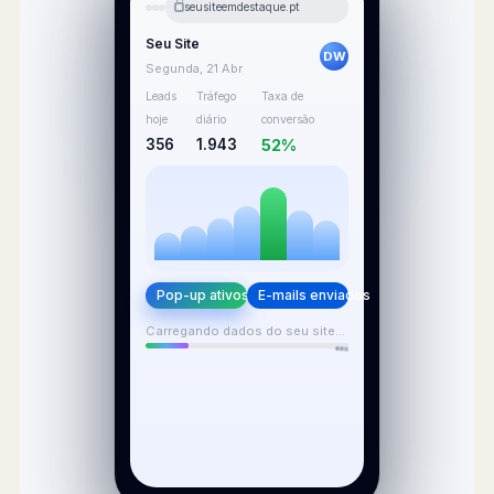
seusiteemdestaque.pt
Seu Site
DW
Segunda, 21 Abr
Leads
Tráfego
Taxa de
hoje
diário
conversão
356
1.943
52%
Pop-up ativos
E-mails enviados
Carregando dados do seu site…