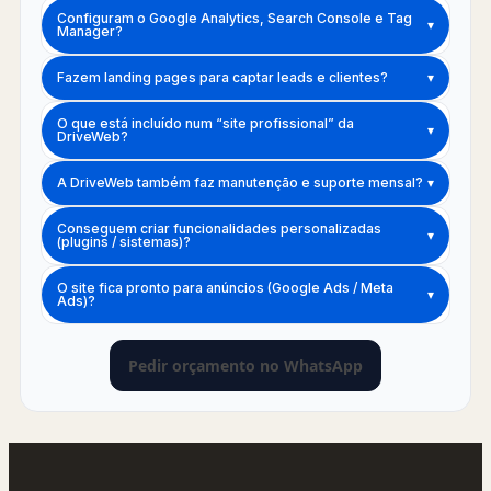
Configuram o Google Analytics, Search Console e Tag
▾
Manager?
Fazem landing pages para captar leads e clientes?
▾
O que está incluído num “site profissional” da
▾
DriveWeb?
A DriveWeb também faz manutenção e suporte mensal?
▾
Conseguem criar funcionalidades personalizadas
▾
(plugins / sistemas)?
O site fica pronto para anúncios (Google Ads / Meta
▾
Ads)?
Pedir orçamento no WhatsApp