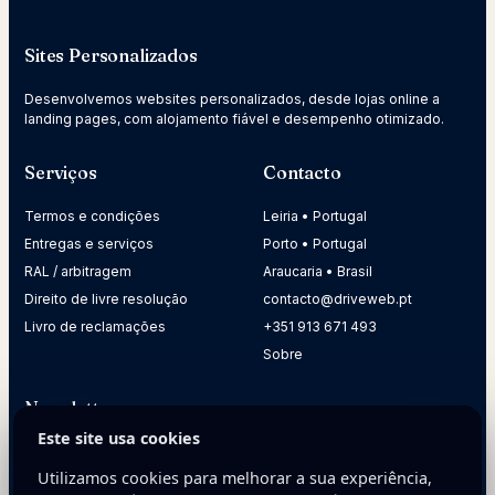
Sites Personalizados
Desenvolvemos websites personalizados, desde lojas online a
landing pages, com alojamento fiável e desempenho otimizado.
Serviços
Contacto
Termos e condições
Leiria • Portugal
Entregas e serviços
Porto • Portugal
RAL / arbitragem
Araucaria • Brasil
Direito de livre resolução
contacto@driveweb.pt
Livro de reclamações
+351 913 671 493
Sobre
Newsletter
Este site usa cookies
Receba dicas práticas para melhorar a presença digital da
sua empresa.
Utilizamos cookies para melhorar a sua experiência,