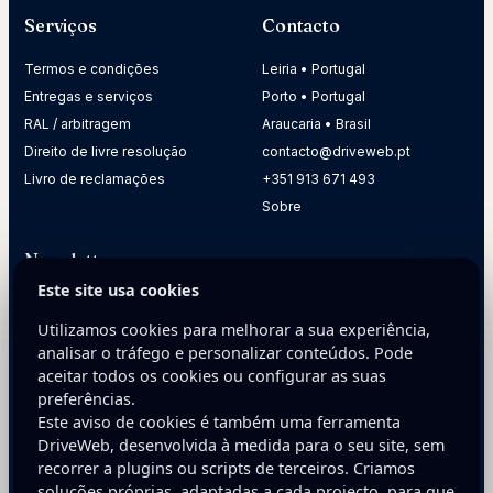
Serviços
Contacto
Termos e condições
Leiria • Portugal
Entregas e serviços
Porto • Portugal
RAL / arbitragem
Araucaria • Brasil
Direito de livre resolução
contacto@driveweb.pt
Livro de reclamações
+351 913 671 493
Sobre
Newsletter
Este site usa cookies
Receba dicas práticas para melhorar a presença digital da
sua empresa.
Utilizamos cookies para melhorar a sua experiência,
analisar o tráfego e personalizar conteúdos. Pode
E-mail
aceitar todos os cookies ou configurar as suas
preferências.
Este aviso de cookies é também uma ferramenta
DriveWeb, desenvolvida à medida para o seu site, sem
recorrer a plugins ou scripts de terceiros. Criamos
soluções próprias, adaptadas a cada projecto, para que