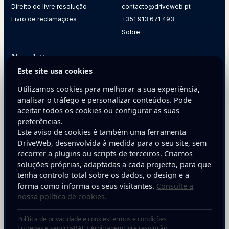
Direito de livre resolução
contacto@driveweb.pt
Livro de reclamações
+351 913 671 493
Sobre
Newsletter
Este site usa cookies
Receba dicas práticas para melhorar a presença digital da
sua empresa.
Utilizamos cookies para melhorar a sua experiência,
analisar o tráfego e personalizar conteúdos. Pode
E-mail
aceitar todos os cookies ou configurar as suas
preferências.
Este aviso de cookies é também uma ferramenta
DriveWeb, desenvolvida à medida para o seu site, sem
recorrer a plugins ou scripts de terceiros. Criamos
soluções próprias, adaptadas a cada projecto, para que
tenha controlo total sobre os dados, o design e a
Inscreva-se
forma como informa os seus visitantes.
Consulte a
nossa política de cookies.
Política de privacidade e cookies
Termos e condições
Copyright © 2025 DriveWeb. Todos os direitos reservados. Desenvolvido por
Entregas e serviços
RAL / Arbitragem
Livre resolução