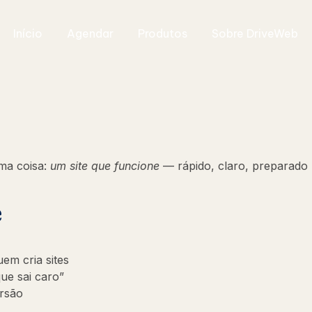
Início
Agendar
Produtos
Sobre DriveWeb
ma coisa:
um site que funcione
— rápido, claro, preparado 
e
em cria sites
ue sai caro”
ersão