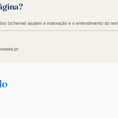
ágina?
rados (schema) ajudam a indexação e o entendimento do tem
iveweb.pt
do