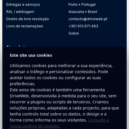
Entregas e serviços
Porto • Portugal
RAL / arbitragem
Araucaria • Brasil
Direito de livre resolução
contacto@driveweb.pt
Livro de reclamações
+351 913 671 493
Sobre
Newsletter
Este site usa cookies
Receba dicas práticas para melhorar a presença digital da
sua empresa.
Utilizamos cookies para melhorar a sua experiência,
analisar o tráfego e personalizar conteúdos. Pode
E-mail
aceitar todos os cookies ou configurar as suas
preferências.
Este aviso de cookies é também uma ferramenta
DriveWeb, desenvolvida à medida para o seu site, sem
recorrer a plugins ou scripts de terceiros. Criamos
soluções próprias, adaptadas a cada projecto, para que
tenha controlo total sobre os dados, o design e a
Inscreva-se
forma como informa os seus visitantes.
Consulte a
nossa política de cookies.