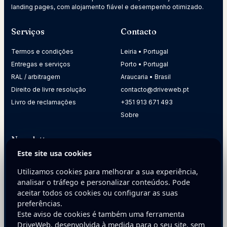
landing pages, com alojamento fiável e desempenho otimizado.
Serviços
Contacto
Termos e condições
Leiria • Portugal
Entregas e serviços
Porto • Portugal
RAL / arbitragem
Araucaria • Brasil
Direito de livre resolução
contacto@driveweb.pt
Livro de reclamações
+351 913 671 493
Sobre
Newsletter
Este site usa cookies
Receba dicas práticas para melhorar a presença digital da
sua empresa.
Utilizamos cookies para melhorar a sua experiência,
analisar o tráfego e personalizar conteúdos. Pode
E-mail
aceitar todos os cookies ou configurar as suas
preferências.
Este aviso de cookies é também uma ferramenta
DriveWeb, desenvolvida à medida para o seu site, sem