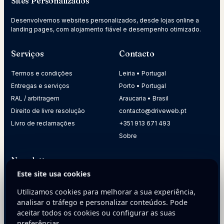
Sites Personalizados
Desenvolvemos websites personalizados, desde lojas online a
landing pages, com alojamento fiável e desempenho otimizado.
Serviços
Contacto
Termos e condições
Leiria • Portugal
Entregas e serviços
Porto • Portugal
RAL / arbitragem
Araucaria • Brasil
Direito de livre resolução
contacto@driveweb.pt
Livro de reclamações
+351 913 671 493
Sobre
Newsletter
Este site usa cookies
Receba dicas práticas para melhorar a presença digital da
sua empresa.
Utilizamos cookies para melhorar a sua experiência,
analisar o tráfego e personalizar conteúdos. Pode
E-mail
aceitar todos os cookies ou configurar as suas
preferências.