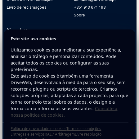
Livro de reclamações
+351 913 671 493
Sobre
Newsletter
Este site usa cookies
Receba dicas práticas para melhorar a presença digital da
sua empresa.
Utilizamos cookies para melhorar a sua experiência,
analisar o tráfego e personalizar conteúdos. Pode
E-mail
aceitar todos os cookies ou configurar as suas
preferências.
Este aviso de cookies é também uma ferramenta
DriveWeb, desenvolvida à medida para o seu site, sem
recorrer a plugins ou scripts de terceiros. Criamos
soluções próprias, adaptadas a cada projecto, para que
tenha controlo total sobre os dados, o design e a
Inscreva-se
forma como informa os seus visitantes.
Consulte a
nossa política de cookies.
Política de privacidade e cookies
Termos e condições
Copyright © 2025 DriveWeb. Todos os direitos reservados. Desenvolvido por
Entregas e serviços
RAL / Arbitragem
Livre resolução