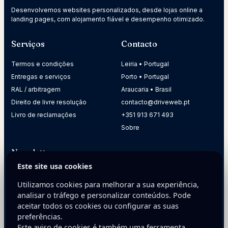
Desenvolvemos websites personalizados, desde lojas online a
landing pages, com alojamento fiável e desempenho otimizado.
Serviços
Contacto
Termos e condições
Leiria • Portugal
Entregas e serviços
Porto • Portugal
RAL / arbitragem
Araucaria • Brasil
Direito de livre resolução
contacto@driveweb.pt
Livro de reclamações
+351 913 671 493
Sobre
Newsletter
Este site usa cookies
Receba dicas práticas para melhorar a presença digital da
sua empresa.
Utilizamos cookies para melhorar a sua experiência,
analisar o tráfego e personalizar conteúdos. Pode
E-mail
aceitar todos os cookies ou configurar as suas
preferências.
Este aviso de cookies é também uma ferramenta