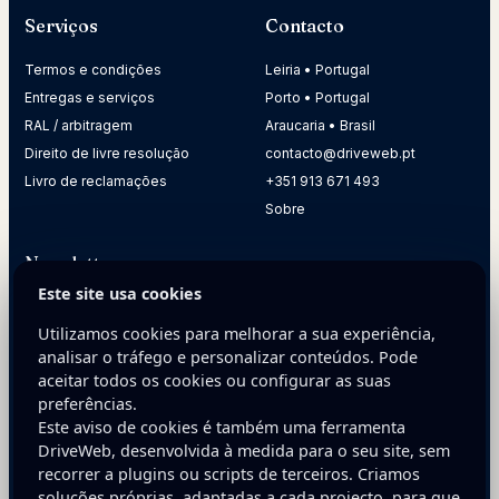
Serviços
Contacto
Termos e condições
Leiria • Portugal
Entregas e serviços
Porto • Portugal
RAL / arbitragem
Araucaria • Brasil
Direito de livre resolução
contacto@driveweb.pt
Livro de reclamações
+351 913 671 493
Sobre
Newsletter
Este site usa cookies
Receba dicas práticas para melhorar a presença digital da
sua empresa.
Utilizamos cookies para melhorar a sua experiência,
analisar o tráfego e personalizar conteúdos. Pode
E-mail
aceitar todos os cookies ou configurar as suas
preferências.
Este aviso de cookies é também uma ferramenta
DriveWeb, desenvolvida à medida para o seu site, sem
recorrer a plugins ou scripts de terceiros. Criamos
soluções próprias, adaptadas a cada projecto, para que