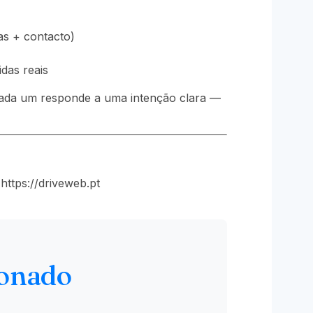
as + contacto)
das reais
cada um responde a uma intenção clara —
ttps://driveweb.pt
ionado