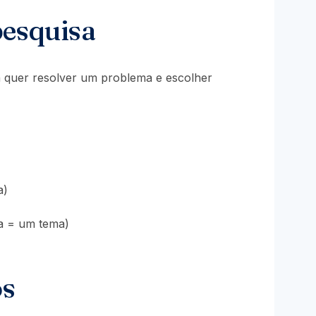
pesquisa
oa quer resolver um problema e escolher
a)
na = um tema)
os