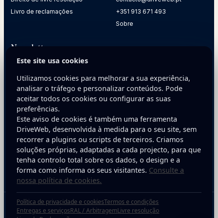
Livro de reclamações
+351 913 671 493
Sobre
Newsletter
Este site usa cookies
Receba dicas práticas para melhorar a presença digital da
sua empresa.
Utilizamos cookies para melhorar a sua experiência,
analisar o tráfego e personalizar conteúdos. Pode
E-mail
aceitar todos os cookies ou configurar as suas
preferências.
Este aviso de cookies é também uma ferramenta
DriveWeb, desenvolvida à medida para o seu site, sem
recorrer a plugins ou scripts de terceiros. Criamos
soluções próprias, adaptadas a cada projecto, para que
tenha controlo total sobre os dados, o design e a
Inscreva-se
forma como informa os seus visitantes.
Consulte a
nossa política de cookies.
Política de privacidade e cookies
Termos e condições
Copyright © 2025 DriveWeb. Todos os direitos reservados. Desenvolvido por
Entregas e serviços
RAL / Arbitragem
Livre resolução