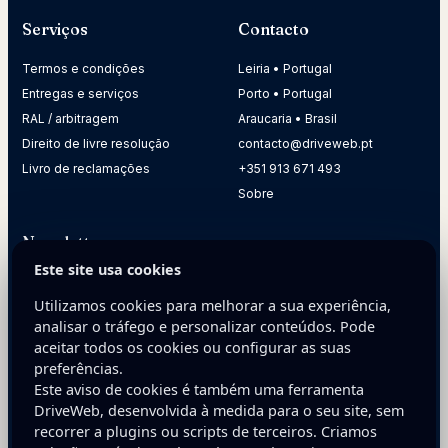
Serviços
Contacto
Termos e condições
Leiria • Portugal
Entregas e serviços
Porto • Portugal
RAL / arbitragem
Araucaria • Brasil
Direito de livre resolução
contacto@driveweb.pt
Livro de reclamações
+351 913 671 493
Sobre
Newsletter
Este site usa cookies
Receba dicas práticas para melhorar a presença digital da
sua empresa.
Utilizamos cookies para melhorar a sua experiência,
analisar o tráfego e personalizar conteúdos. Pode
E-mail
aceitar todos os cookies ou configurar as suas
preferências.
Este aviso de cookies é também uma ferramenta
DriveWeb, desenvolvida à medida para o seu site, sem
recorrer a plugins ou scripts de terceiros. Criamos