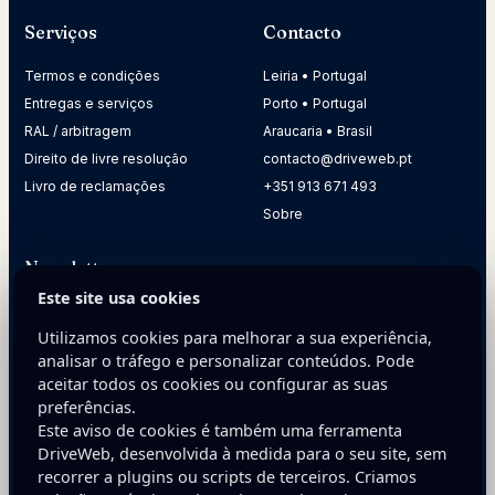
Serviços
Contacto
Termos e condições
Leiria • Portugal
Entregas e serviços
Porto • Portugal
RAL / arbitragem
Araucaria • Brasil
Direito de livre resolução
contacto@driveweb.pt
Livro de reclamações
+351 913 671 493
Sobre
Newsletter
Este site usa cookies
Receba dicas práticas para melhorar a presença digital da
sua empresa.
Utilizamos cookies para melhorar a sua experiência,
analisar o tráfego e personalizar conteúdos. Pode
E-mail
aceitar todos os cookies ou configurar as suas
preferências.
Este aviso de cookies é também uma ferramenta
DriveWeb, desenvolvida à medida para o seu site, sem
recorrer a plugins ou scripts de terceiros. Criamos