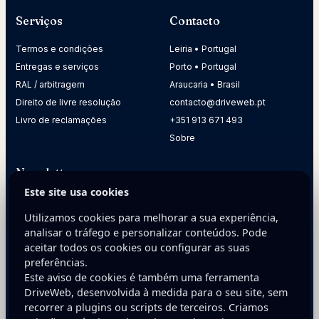
Serviços
Contacto
Termos e condições
Leiria • Portugal
Entregas e serviços
Porto • Portugal
RAL / arbitragem
Araucaria • Brasil
Direito de livre resolução
contacto@driveweb.pt
Livro de reclamações
+351 913 671 493
Sobre
Newsletter
Este site usa cookies
Receba dicas práticas para melhorar a presença digital da
sua empresa.
Utilizamos cookies para melhorar a sua experiência,
analisar o tráfego e personalizar conteúdos. Pode
E-mail
aceitar todos os cookies ou configurar as suas
preferências.
Este aviso de cookies é também uma ferramenta
DriveWeb, desenvolvida à medida para o seu site, sem
recorrer a plugins ou scripts de terceiros. Criamos