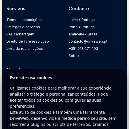
Serviços
Contacto
Termos e condições
Leiria • Portugal
Entregas e serviços
Porto • Portugal
RAL / arbitragem
Araucaria • Brasil
Direito de livre resolução
contacto@driveweb.pt
Livro de reclamações
+351 913 671 493
Sobre
Newsletter
Este site usa cookies
Receba dicas práticas para melhorar a presença digital da
sua empresa.
Utilizamos cookies para melhorar a sua experiência,
analisar o tráfego e personalizar conteúdos. Pode
E-mail
aceitar todos os cookies ou configurar as suas
preferências.
Este aviso de cookies é também uma ferramenta
DriveWeb, desenvolvida à medida para o seu site, sem
recorrer a plugins ou scripts de terceiros. Criamos