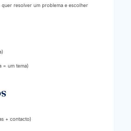
oa quer resolver um problema e escolher
a)
na = um tema)
os
as + contacto)