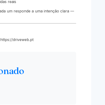
das reais
cada um responde a uma intenção clara —
ttps://driveweb.pt
ionado