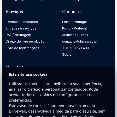
Serviços
Contacto
Termos e condições
Leiria • Portugal
Entregas e serviços
Porto • Portugal
RAL / arbitragem
Araucaria • Brasil
Direito de livre resolução
contacto@driveweb.pt
Livro de reclamações
+351 913 671 493
Sobre
Newsletter
Este site usa cookies
Receba dicas práticas para melhorar a presença digital da
sua empresa.
Utilizamos cookies para melhorar a sua experiência,
analisar o tráfego e personalizar conteúdos. Pode
E-mail
aceitar todos os cookies ou configurar as suas
preferências.
Este aviso de cookies é também uma ferramenta
DriveWeb, desenvolvida à medida para o seu site, sem
recorrer a plugins ou scripts de terceiros. Criamos