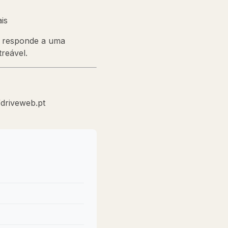
is
m responde a uma
treável.
/driveweb.pt