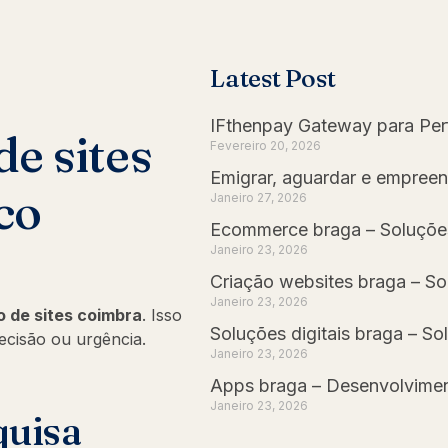
Latest Post
IFthenpay Gateway para Pe
de sites
Fevereiro 20, 2026
Emigrar, aguardar e empree
co
Janeiro 27, 2026
Ecommerce braga – Soluções
Janeiro 23, 2026
Criação websites braga – So
Janeiro 23, 2026
o de sites coimbra
. Isso
Soluções digitais braga – So
ecisão ou urgência.
Janeiro 23, 2026
Apps braga – Desenvolvime
Janeiro 23, 2026
quisa