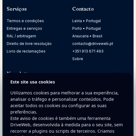
Serviços
Contacto
Termos e condições
Leiria • Portugal
Entregas e serviços
Porto • Portugal
RAL / arbitragem
Araucaria • Brasil
Direito de livre resolução
contacto@driveweb.pt
Livro de reclamações
+351 913 671 493
Sobre
Newsletter
Este site usa cookies
Receba dicas práticas para melhorar a presença digital da
sua empresa.
Utilizamos cookies para melhorar a sua experiência,
analisar o tráfego e personalizar conteúdos. Pode
E-mail
aceitar todos os cookies ou configurar as suas
preferências.
Este aviso de cookies é também uma ferramenta
DriveWeb, desenvolvida à medida para o seu site, sem
recorrer a plugins ou scripts de terceiros. Criamos