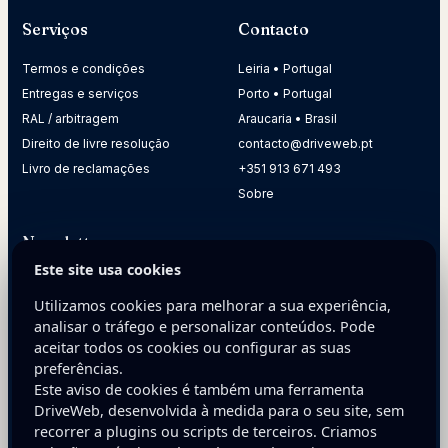
Serviços
Contacto
Termos e condições
Leiria • Portugal
Entregas e serviços
Porto • Portugal
RAL / arbitragem
Araucaria • Brasil
Direito de livre resolução
contacto@driveweb.pt
Livro de reclamações
+351 913 671 493
Sobre
Newsletter
Este site usa cookies
Receba dicas práticas para melhorar a presença digital da
sua empresa.
Utilizamos cookies para melhorar a sua experiência,
analisar o tráfego e personalizar conteúdos. Pode
E-mail
aceitar todos os cookies ou configurar as suas
preferências.
Este aviso de cookies é também uma ferramenta
DriveWeb, desenvolvida à medida para o seu site, sem
recorrer a plugins ou scripts de terceiros. Criamos