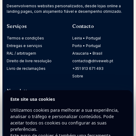
Desenvolvemos websites personalizados, desde lojas online a
landing pages, com alojamento fiável e desempenho otimizado.
Serviços
Contacto
Termos e condições
Leiria • Portugal
Entregas e serviços
Porto • Portugal
RAL / arbitragem
Araucaria • Brasil
Direito de livre resolução
contacto@driveweb.pt
Livro de reclamações
+351 913 671 493
Sobre
Newsletter
Este site usa cookies
Receba dicas práticas para melhorar a presença digital da
sua empresa.
Utilizamos cookies para melhorar a sua experiência,
analisar o tráfego e personalizar conteúdos. Pode
E-mail
aceitar todos os cookies ou configurar as suas
preferências.
Este aviso de cookies é também uma ferramenta