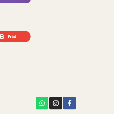
t
Print