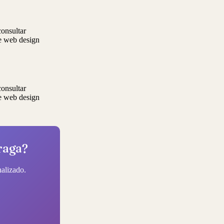
onsultar
re web design
onsultar
re web design
raga?
alizado.