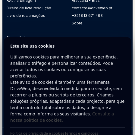
RAL / arbitragem
Araucaria • Brasil
Direito de livre resolução
contacto@driveweb.pt
Livro de reclamações
+351 913 671 493
Sobre
Newsletter
Este site usa cookies
Receba dicas práticas para melhorar a presença digital da
sua empresa.
Utilizamos cookies para melhorar a sua experiência,
analisar o tráfego e personalizar conteúdos. Pode
E-mail
aceitar todos os cookies ou configurar as suas
preferências.
Este aviso de cookies é também uma ferramenta
DriveWeb, desenvolvida à medida para o seu site, sem
recorrer a plugins ou scripts de terceiros. Criamos
soluções próprias, adaptadas a cada projecto, para que
tenha controlo total sobre os dados, o design e a
Inscreva-se
forma como informa os seus visitantes.
Consulte a
nossa política de cookies.
Política de privacidade e cookies
Termos e condições