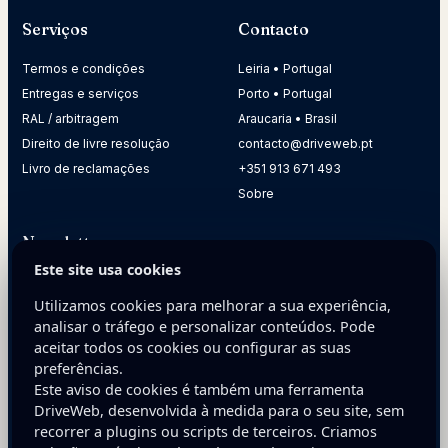
Serviços
Contacto
Termos e condições
Leiria • Portugal
Entregas e serviços
Porto • Portugal
RAL / arbitragem
Araucaria • Brasil
Direito de livre resolução
contacto@driveweb.pt
Livro de reclamações
+351 913 671 493
Sobre
Newsletter
Este site usa cookies
Receba dicas práticas para melhorar a presença digital da
sua empresa.
Utilizamos cookies para melhorar a sua experiência,
analisar o tráfego e personalizar conteúdos. Pode
E-mail
aceitar todos os cookies ou configurar as suas
preferências.
Este aviso de cookies é também uma ferramenta
DriveWeb, desenvolvida à medida para o seu site, sem
recorrer a plugins ou scripts de terceiros. Criamos