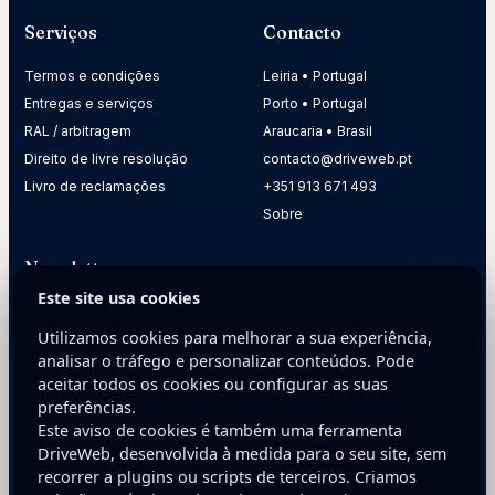
Serviços
Contacto
Termos e condições
Leiria • Portugal
Entregas e serviços
Porto • Portugal
RAL / arbitragem
Araucaria • Brasil
Direito de livre resolução
contacto@driveweb.pt
Livro de reclamações
+351 913 671 493
Sobre
Newsletter
Este site usa cookies
Receba dicas práticas para melhorar a presença digital da
sua empresa.
Utilizamos cookies para melhorar a sua experiência,
analisar o tráfego e personalizar conteúdos. Pode
E-mail
aceitar todos os cookies ou configurar as suas
preferências.
Este aviso de cookies é também uma ferramenta
DriveWeb, desenvolvida à medida para o seu site, sem
recorrer a plugins ou scripts de terceiros. Criamos