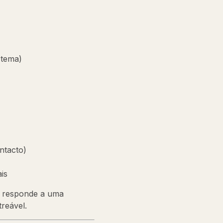
 tema)
ntacto)
is
m responde a uma
treável.