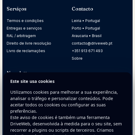
Serviços
Contacto
Termos e condições
Leiria • Portugal
Entregas e serviços
Porto • Portugal
RAL / arbitragem
Araucaria • Brasil
Direito de livre resolução
contacto@driveweb.pt
Livro de reclamações
+351 913 671 493
Sobre
Newsletter
Este site usa cookies
Receba dicas práticas para melhorar a presença digital da
sua empresa.
Utilizamos cookies para melhorar a sua experiência,
analisar o tráfego e personalizar conteúdos. Pode
E-mail
aceitar todos os cookies ou configurar as suas
preferências.
Este aviso de cookies é também uma ferramenta
DriveWeb, desenvolvida à medida para o seu site, sem
recorrer a plugins ou scripts de terceiros. Criamos