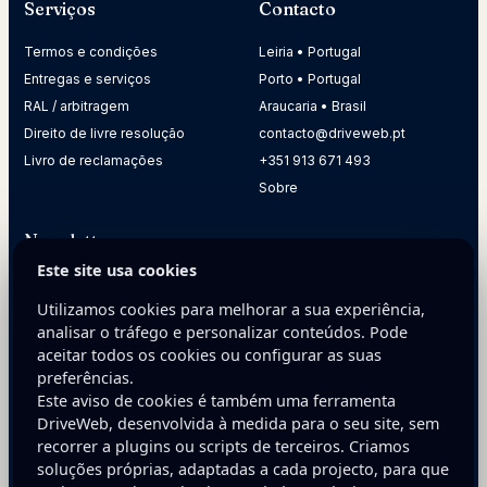
Serviços
Contacto
Termos e condições
Leiria • Portugal
Entregas e serviços
Porto • Portugal
RAL / arbitragem
Araucaria • Brasil
Direito de livre resolução
contacto@driveweb.pt
Livro de reclamações
+351 913 671 493
Sobre
Newsletter
Este site usa cookies
Receba dicas práticas para melhorar a presença digital da
sua empresa.
Utilizamos cookies para melhorar a sua experiência,
analisar o tráfego e personalizar conteúdos. Pode
E-mail
aceitar todos os cookies ou configurar as suas
preferências.
Este aviso de cookies é também uma ferramenta
DriveWeb, desenvolvida à medida para o seu site, sem
recorrer a plugins ou scripts de terceiros. Criamos
soluções próprias, adaptadas a cada projecto, para que