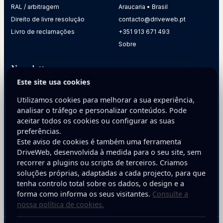
RAL / arbitragem
Araucaria • Brasil
Direito de livre resolução
contacto@driveweb.pt
Livro de reclamações
+351 913 671 493
Sobre
Newsletter
Este site usa cookies
Receba dicas práticas para melhorar a presença digital da
sua empresa.
Utilizamos cookies para melhorar a sua experiência,
analisar o tráfego e personalizar conteúdos. Pode
E-mail
aceitar todos os cookies ou configurar as suas
preferências.
Este aviso de cookies é também uma ferramenta
DriveWeb, desenvolvida à medida para o seu site, sem
recorrer a plugins ou scripts de terceiros. Criamos
soluções próprias, adaptadas a cada projecto, para que
tenha controlo total sobre os dados, o design e a
Inscreva-se
forma como informa os seus visitantes.
Consulte a
nossa política de cookies.