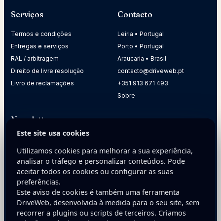
Serviços
Contacto
Termos e condições
Leiria • Portugal
Entregas e serviços
Porto • Portugal
RAL / arbitragem
Araucaria • Brasil
Direito de livre resolução
contacto@driveweb.pt
Livro de reclamações
+351 913 671 493
Sobre
Newsletter
Este site usa cookies
Receba dicas práticas para melhorar a presença digital da
sua empresa.
Utilizamos cookies para melhorar a sua experiência,
analisar o tráfego e personalizar conteúdos. Pode
E-mail
aceitar todos os cookies ou configurar as suas
preferências.
Este aviso de cookies é também uma ferramenta
DriveWeb, desenvolvida à medida para o seu site, sem
recorrer a plugins ou scripts de terceiros. Criamos