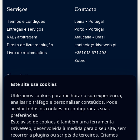
Serviços
Contacto
Termos e condições
Leiria • Portugal
Entregas e serviços
Porto • Portugal
RAL / arbitragem
Araucaria • Brasil
Direito de livre resolução
contacto@driveweb.pt
Livro de reclamações
+351 913 671 493
Sobre
Newsletter
Este site usa cookies
Receba dicas práticas para melhorar a presença digital da
sua empresa.
Utilizamos cookies para melhorar a sua experiência,
analisar o tráfego e personalizar conteúdos. Pode
E-mail
aceitar todos os cookies ou configurar as suas
preferências.
Este aviso de cookies é também uma ferramenta
DriveWeb, desenvolvida à medida para o seu site, sem
recorrer a plugins ou scripts de terceiros. Criamos