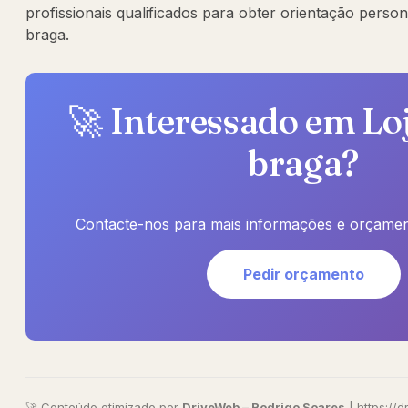
profissionais qualificados para obter orientação person
braga.
🚀 Interessado em Lo
braga?
Contacte-nos para mais informações e orçamen
Pedir orçamento
🚀 Conteúdo otimizado por
DriveWeb – Rodrigo Soares
|
https://d