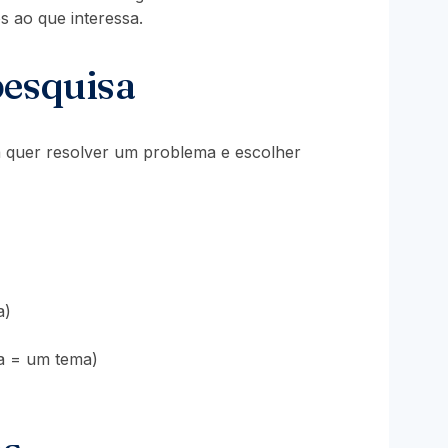
 ao que interessa.
pesquisa
oa quer resolver um problema e escolher
a)
na = um tema)