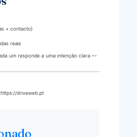
os
as + contacto)
das reais
cada um responde a uma intenção clara —
ttps://driveweb.pt
ionado