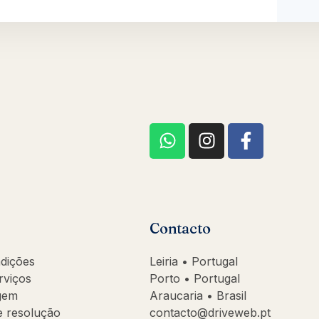
Contacto
dições
Leiria • Portugal
rviços
Porto • Portugal
agem
Araucaria • Brasil
re resolução
contacto@driveweb.pt