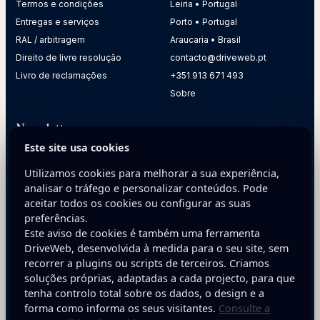
Termos e condições
Leiria • Portugal
Entregas e serviços
Porto • Portugal
RAL / arbitragem
Araucaria • Brasil
Direito de livre resolução
contacto@driveweb.pt
Livro de reclamações
+351 913 671 493
Sobre
Newsletter
Este site usa cookies
Receba dicas práticas para melhorar a presença digital da
sua empresa.
Utilizamos cookies para melhorar a sua experiência,
analisar o tráfego e personalizar conteúdos. Pode
E-mail
aceitar todos os cookies ou configurar as suas
preferências.
Este aviso de cookies é também uma ferramenta
DriveWeb, desenvolvida à medida para o seu site, sem
recorrer a plugins ou scripts de terceiros. Criamos
soluções próprias, adaptadas a cada projecto, para que
tenha controlo total sobre os dados, o design e a
Inscreva-se
forma como informa os seus visitantes.
Consulte a