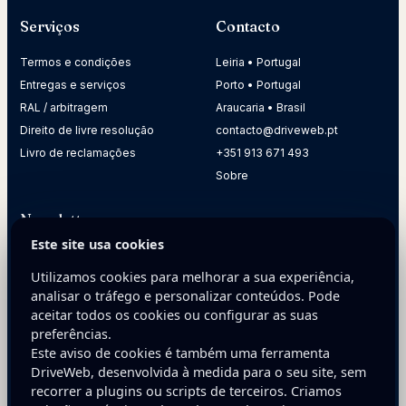
Serviços
Contacto
Termos e condições
Leiria • Portugal
Entregas e serviços
Porto • Portugal
RAL / arbitragem
Araucaria • Brasil
Direito de livre resolução
contacto@driveweb.pt
Livro de reclamações
+351 913 671 493
Sobre
Newsletter
Este site usa cookies
Receba dicas práticas para melhorar a presença digital da
sua empresa.
Utilizamos cookies para melhorar a sua experiência,
analisar o tráfego e personalizar conteúdos. Pode
E-mail
aceitar todos os cookies ou configurar as suas
preferências.
Este aviso de cookies é também uma ferramenta
DriveWeb, desenvolvida à medida para o seu site, sem
recorrer a plugins ou scripts de terceiros. Criamos