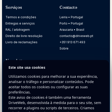
Serviços
Contacto
Termos e condições
Leiria • Portugal
Entregas e serviços
Porto • Portugal
RAL / arbitragem
Araucaria • Brasil
Direito de livre resolução
contacto@driveweb.pt
Livro de reclamações
+351 913 671 493
Sobre
Newsletter
Este site usa cookies
Receba dicas práticas para melhorar a presença digital da
sua empresa.
Utilizamos cookies para melhorar a sua experiência,
analisar o tráfego e personalizar conteúdos. Pode
E-mail
aceitar todos os cookies ou configurar as suas
preferências.
Este aviso de cookies é também uma ferramenta
DriveWeb, desenvolvida à medida para o seu site, sem
recorrer a plugins ou scripts de terceiros. Criamos