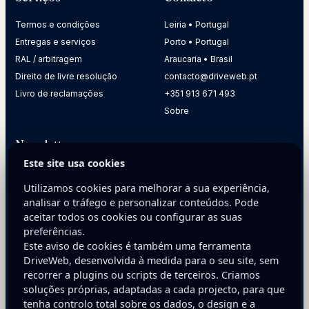
Termos e condições
Leiria • Portugal
Entregas e serviços
Porto • Portugal
RAL / arbitragem
Araucaria • Brasil
Direito de livre resolução
contacto@driveweb.pt
Livro de reclamações
+351 913 671 493
Sobre
Newsletter
Este site usa cookies
Receba dicas práticas para melhorar a presença digital da
sua empresa.
Utilizamos cookies para melhorar a sua experiência,
analisar o tráfego e personalizar conteúdos. Pode
E-mail
aceitar todos os cookies ou configurar as suas
preferências.
Este aviso de cookies é também uma ferramenta
DriveWeb, desenvolvida à medida para o seu site, sem
recorrer a plugins ou scripts de terceiros. Criamos
soluções próprias, adaptadas a cada projecto, para que
tenha controlo total sobre os dados, o design e a