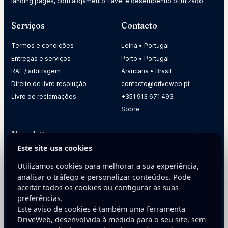
landing pages, com alojamento fiável e desempenho otimizado.
Serviços
Contacto
Termos e condições
Leiria • Portugal
Entregas e serviços
Porto • Portugal
RAL / arbitragem
Araucaria • Brasil
Direito de livre resolução
contacto@driveweb.pt
Livro de reclamações
+351 913 671 493
Sobre
Newsletter
Este site usa cookies
Receba dicas práticas para melhorar a presença digital da
sua empresa.
Utilizamos cookies para melhorar a sua experiência,
analisar o tráfego e personalizar conteúdos. Pode
E-mail
aceitar todos os cookies ou configurar as suas
preferências.
Este aviso de cookies é também uma ferramenta
DriveWeb, desenvolvida à medida para o seu site, sem