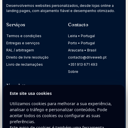
Desenvolvemos websites personalizados, desde lojas online a
landing pages, com alojamento fiável e desempenho otimizado.
Serviços
Contacto
Termos e condições
Leiria • Portugal
Entregas e serviços
Porto • Portugal
RAL / arbitragem
Araucaria • Brasil
Direito de livre resolução
contacto@driveweb.pt
Livro de reclamações
+351 913 671 493
Sobre
Newsletter
Este site usa cookies
Receba dicas práticas para melhorar a presença digital da
sua empresa.
Utilizamos cookies para melhorar a sua experiência,
analisar o tráfego e personalizar conteúdos. Pode
E-mail
aceitar todos os cookies ou configurar as suas
preferências.
Este aviso de cookies é também uma ferramenta