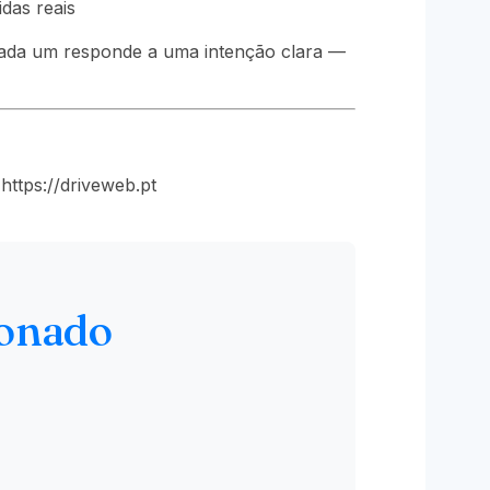
das reais
cada um responde a uma intenção clara —
ttps://driveweb.pt
ionado