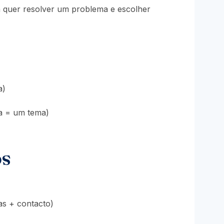
oa quer resolver um problema e escolher
a)
na = um tema)
os
as + contacto)