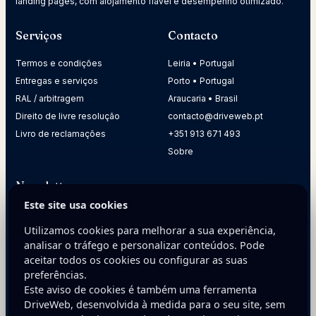
landing pages, com alojamento fiável e desempenho otimizado.
Serviços
Contacto
Termos e condições
Leiria • Portugal
Entregas e serviços
Porto • Portugal
RAL / arbitragem
Araucaria • Brasil
Direito de livre resolução
contacto@driveweb.pt
Livro de reclamações
+351 913 671 493
Sobre
Newsletter
Este site usa cookies
Receba dicas práticas para melhorar a presença digital da
sua empresa.
Utilizamos cookies para melhorar a sua experiência,
analisar o tráfego e personalizar conteúdos. Pode
E-mail
aceitar todos os cookies ou configurar as suas
preferências.
Este aviso de cookies é também uma ferramenta
DriveWeb, desenvolvida à medida para o seu site, sem