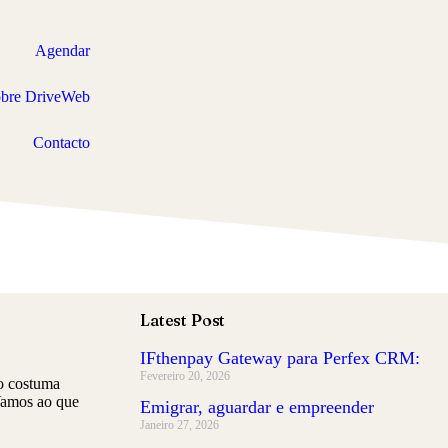
Agendar
bre DriveWeb
Contacto
Latest Post
IFthenpay Gateway para Perfex CRM:
Fevereiro 20, 2026
so costuma
 Vamos ao que
Emigrar, aguardar e empreender
Janeiro 27, 2026