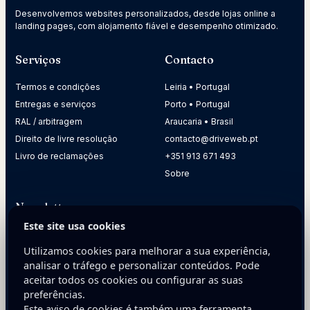
Desenvolvemos websites personalizados, desde lojas online a
landing pages, com alojamento fiável e desempenho otimizado.
Serviços
Contacto
Termos e condições
Leiria • Portugal
Entregas e serviços
Porto • Portugal
RAL / arbitragem
Araucaria • Brasil
Direito de livre resolução
contacto@driveweb.pt
Livro de reclamações
+351 913 671 493
Sobre
Newsletter
Este site usa cookies
Receba dicas práticas para melhorar a presença digital da
sua empresa.
Utilizamos cookies para melhorar a sua experiência,
analisar o tráfego e personalizar conteúdos. Pode
E-mail
aceitar todos os cookies ou configurar as suas
preferências.
Este aviso de cookies é também uma ferramenta