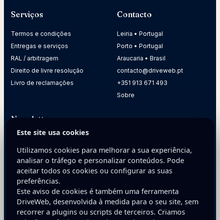
Serviços
Contacto
Termos e condições
Leiria • Portugal
Entregas e serviços
Porto • Portugal
RAL / arbitragem
Araucaria • Brasil
Direito de livre resolução
contacto@driveweb.pt
Livro de reclamações
+351 913 671 493
Sobre
Newsletter
Este site usa cookies
Receba dicas práticas para melhorar a presença digital da
sua empresa.
Utilizamos cookies para melhorar a sua experiência,
analisar o tráfego e personalizar conteúdos. Pode
E-mail
aceitar todos os cookies ou configurar as suas
preferências.
Este aviso de cookies é também uma ferramenta
DriveWeb, desenvolvida à medida para o seu site, sem
recorrer a plugins ou scripts de terceiros. Criamos