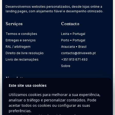
Desenvolvemos websites personalizados, desde lojas online a
landing pages, com alojamento fiável e desempenho otimizado.
Serviços
Contacto
Termos e condições
Leiria • Portugal
Entregas e serviços
Porto • Portugal
RAL / arbitragem
Araucaria • Brasil
Direito de livre resolução
contacto@driveweb.pt
Livro de reclamações
+351 913 671 493
Sobre
Newsletter
Este site usa cookies
Receba dicas práticas para melhorar a presença digital da
sua empresa.
Utilizamos cookies para melhorar a sua experiência,
analisar o tráfego e personalizar conteúdos. Pode
E-mail
aceitar todos os cookies ou configurar as suas
preferências.