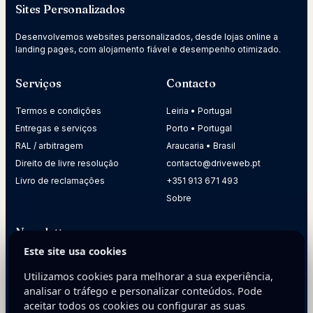
Sites Personalizados
Desenvolvemos websites personalizados, desde lojas online a
landing pages, com alojamento fiável e desempenho otimizado.
Serviços
Contacto
Termos e condições
Leiria • Portugal
Entregas e serviços
Porto • Portugal
RAL / arbitragem
Araucaria • Brasil
Direito de livre resolução
contacto@driveweb.pt
Livro de reclamações
+351 913 671 493
Sobre
Newsletter
Este site usa cookies
Receba dicas práticas para melhorar a presença digital da
sua empresa.
Utilizamos cookies para melhorar a sua experiência,
analisar o tráfego e personalizar conteúdos. Pode
E-mail
aceitar todos os cookies ou configurar as suas