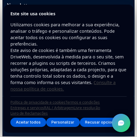
Newsletter
Este site usa cookies
Receba dicas práticas para melhorar a presença digital da
sua empresa.
Utilizamos cookies para melhorar a sua experiência,
analisar o tráfego e personalizar conteúdos. Pode
E-mail
aceitar todos os cookies ou configurar as suas
preferências.
Este aviso de cookies é também uma ferramenta
DriveWeb, desenvolvida à medida para o seu site, sem
recorrer a plugins ou scripts de terceiros. Criamos
soluções próprias, adaptadas a cada projecto, para que
tenha controlo total sobre os dados, o design e a
Inscreva-se
forma como informa os seus visitantes.
Consulte a
nossa política de cookies.
Política de privacidade e cookies
Termos e condições
Copyright © 2025 DriveWeb. Todos os direitos reservados. Desenvolvido por
Entregas e serviços
RAL / Arbitragem
Livre resolução
Livro de Reclamações
DriveWeb.
Aceitar todos
Personalizar
Recusar opcionais
Política de Privacidade